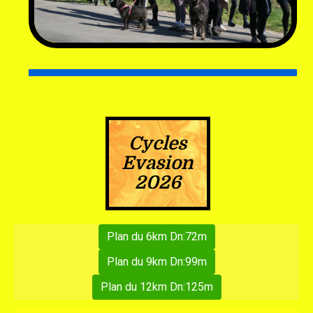
Cycles
Evasion
2026
Plan du 6km Dn:72m
Plan du 9km Dn:99m
Plan du 12km Dn:125m