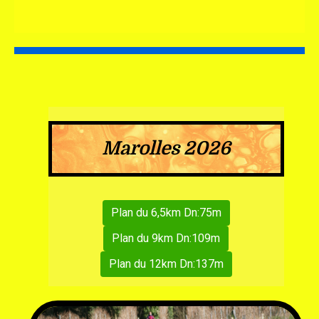
Marolles 2026
Plan du 6,5km Dn:75m
Plan du 9km Dn:109m
Plan du 12km Dn:137m