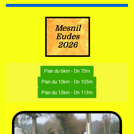
Mesnil
Eudes
2026
Plan du 6km - Dn 73m
Plan du 10km - Dn 105m
Plan du 13km - Dn 113m